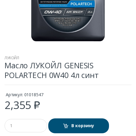
ЛУКОЙЛ
Масло ЛУКОЙЛ GENESIS
POLARTECH 0W40 4л синт
Артикул:
01018547
2,355
₽
К
В корзину
о
л