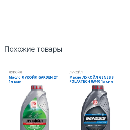
и
ч
е
с
т
в
о
Похожие товары
ЛУКОЙЛ
ЛУКОЙЛ
Масло ЛУКОЙЛ GARDEN 2Т
Масло ЛУКОЙЛ GENESIS
1л мин
POLARTECH 0W40 1л синт