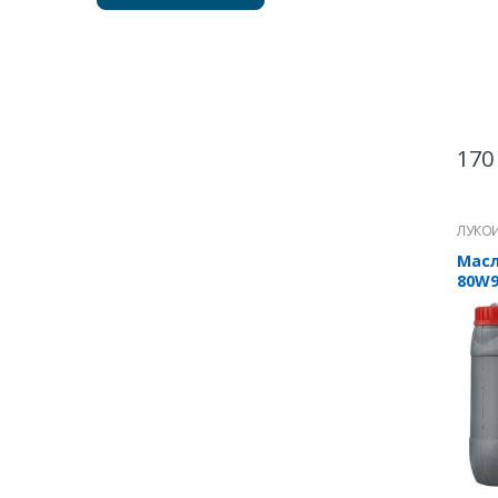
17
ЛУКО
Масл
80W9