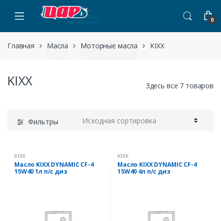
Пропустить навигацию
перейти к содержанию
0
Главная
Масла
Моторные масла
KIXX
KIXX
Здесь все 7 товаров
Фильтры
KIXX
KIXX
Масло KIXX DYNAMIC CF-4
Масло KIXX DYNAMIC CF-4
15W40 1л п/с диз
15W40 4л п/с диз