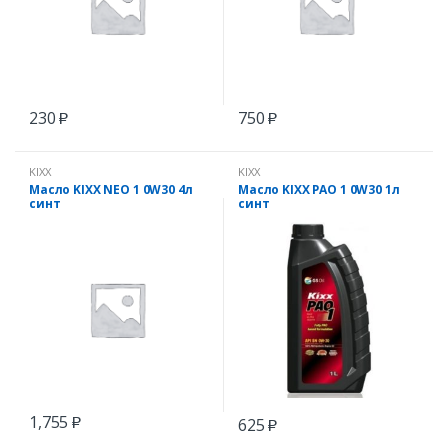
230
750
₽
₽
KIXX
KIXX
Масло KIXX NEO 1 0W30 4л
Масло KIXX PAO 1 0W30 1л
синт
синт
1,755
625
₽
₽