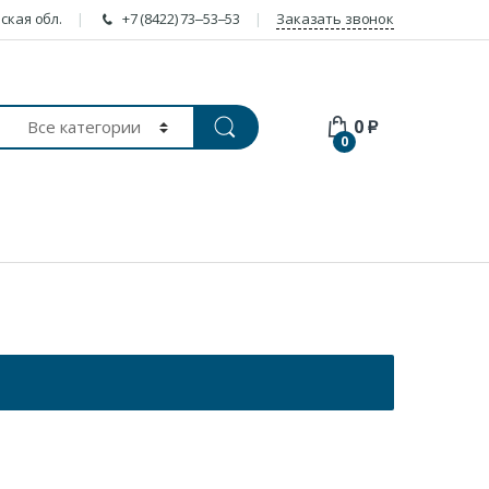
ская обл.
+7 (8422) 73‒53‒53
Заказать звонок
0
₽
0