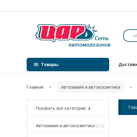
Пропустить навигацию
перейти к содержанию
П
о
и
с
к
:
Товары
Доставк
Главная
Автохимия и автокосметика
Тов
Показать все категории
Автохимия и автокосметика
(212)