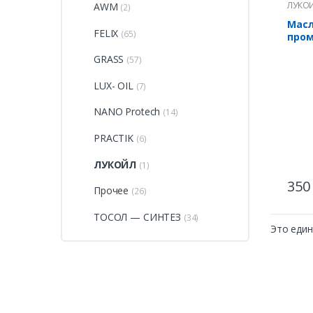
ЛУКО
AWM
(2)
Мас
FELIX
(65)
пром
GRASS
(57)
LUХ- ОIL
(7)
NANO Protech
(14)
PRACTIK
(6)
ЛУКОЙЛ
(1)
35
Прочее
(26)
ТОСОЛ — СИНТЕЗ
(34)
Это еди