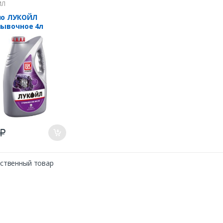
ЙЛ
ло ЛУКОЙЛ
ывочное 4л
0
₽
нственный товар